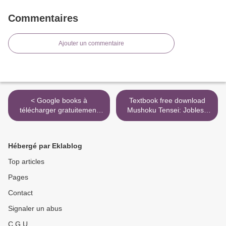
Commentaires
Ajouter un commentaire
< Google books à
Textbook free download
télécharger gratuitement
Mushoku Tensei: Jobless
Une pluie d'étincelles par
Reincarnation, Vol. 8 PDF >
Tamara McKinley, Danièle
Momont in French
Hébergé par Eklablog
Top articles
Pages
Contact
Signaler un abus
C.G.U.