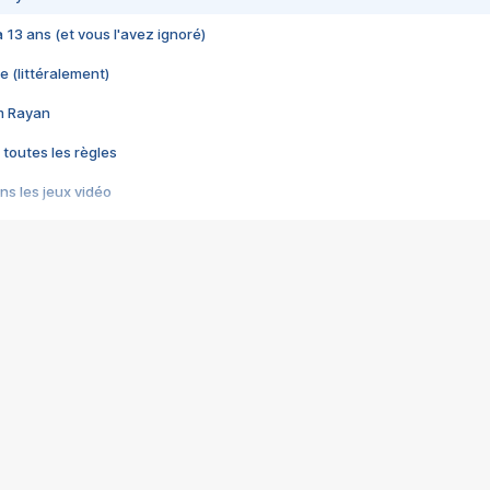
 a 13 ans (et vous l'avez ignoré)
e (littéralement)
im Rayan
 toutes les règles
s les jeux vidéo
us choquant de Rockstar ? - Le scandale BULLY
e plus moche de Steam
du RÊVE tourne au CAUCHEMAR
pendant 8 heures
it… à tort
umiliés par un jeu vidéo
ire - Final Fantasy 8